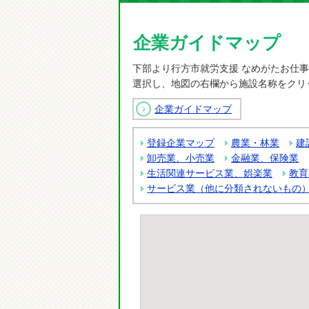
企業ガイドマップ
下部より行方市就労支援 なめがたお仕
選択し、地図の右欄から施設名称をクリ
企業ガイドマップ
登録企業マップ
農業・林業
建
卸売業、小売業
金融業、保険業
生活関連サービス業、娯楽業
教育
サービス業（他に分類されないもの