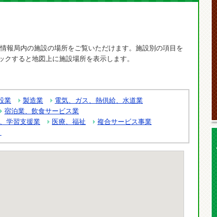
事情報局内の施設の場所をご覧いただけます。施設別の項目を
ックすると地図上に施設場所を表示します。
設業
製造業
電気、ガス、熱供給、水道業
宿泊業、飲食サービス業
、学習支援業
医療、福祉
複合サービス事業
）