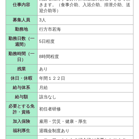
仕事内容
きます。（食事介助、入浴介助、排泄介助、送
迎介助等）
募集人員
3人
勤務地
行方市若海
勤務日数（一
5日程度
週間）
勤務時間（一
8時間程度
日）
残業
あり
休日・休暇
年間１２２日
給与体系
月給
給与額
該当なし
必要とする免
初任者研修
許・資格
加入保険
雇用・労災・健康・厚生
福利厚生
退職金制度あり