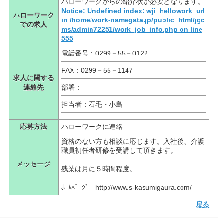
ハローワークからの紹介状が必要となります。
Notice: Undefined index: wji_hellowork_url
ハローワーク
in /home/work-namegata.jp/public_html/jgc
での求人
ms/admin72251/work_job_info.php on line
555
電話番号：0299－55－0122
FAX：0299－55－1147
求人に関する
連絡先
部署：
担当者：石毛・小島
応募方法
ハローワークに連絡
資格のない方も相談に応じます。入社後、介護
職員初任者研修を受講して頂きます。
メッセージ
残業は月に５時間程度。
ﾎｰﾑﾍﾟｰｼﾞ http://www.s-kasumigaura.com/
戻る