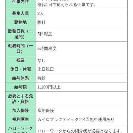
仕事内容
概ね1日で覚えられる仕事です。
募集人員
2人
勤務地
弊社
勤務日数（一
5日程度
週間）
勤務時間（一
5時間程度
日）
残業
なし
休日・休暇
土日祝日
給与体系
時給
給与額
1,100円以上
必要とする免
許・資格
加入保険
雇用保険
福利厚生
カイロプラクティック年4回無料使用あり
ハローワーク
ハローワークからの紹介状が必要となります。