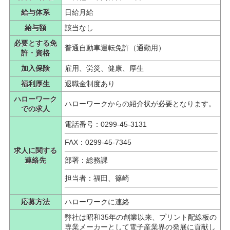
給与体系
日給月給
給与額
該当なし
必要とする免
普通自動車運転免許（通勤用）
許・資格
加入保険
雇用、労災、健康、厚生
福利厚生
退職金制度あり
ハローワーク
ハローワークからの紹介状が必要となります。
での求人
電話番号：0299-45-3131
FAX：0299-45-7345
求人に関する
連絡先
部署：総務課
担当者：福田、篠崎
応募方法
ハローワークに連絡
弊社は昭和35年の創業以来、プリント配線板の
専業メーカーとして電子産業界の発展に貢献し