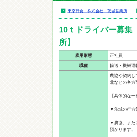
東京日食 株式会社 茨城営業所
10ｔドライバー募集
所】
雇用形態
正社員
職種
輸送・機械運
農協や契約し
北などの各方
【具体的な一
▼茨城の行方
▼農協、また
預かります。