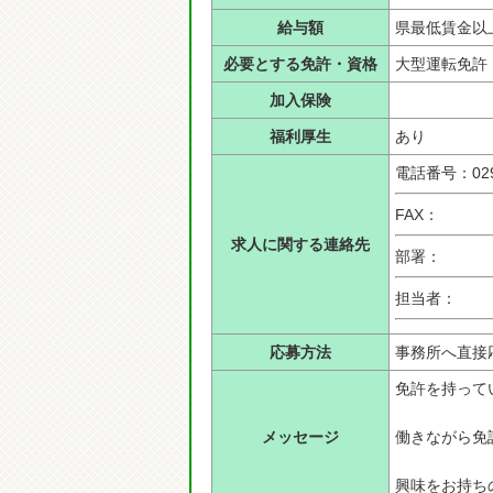
給与額
県最低賃金以
必要とする免許・資格
大型運転免許
加入保険
福利厚生
あり
電話番号：0299
FAX：
求人に関する連絡先
部署：
担当者：
応募方法
事務所へ直
免許を持って
メッセージ
働きながら免
興味をお持ち