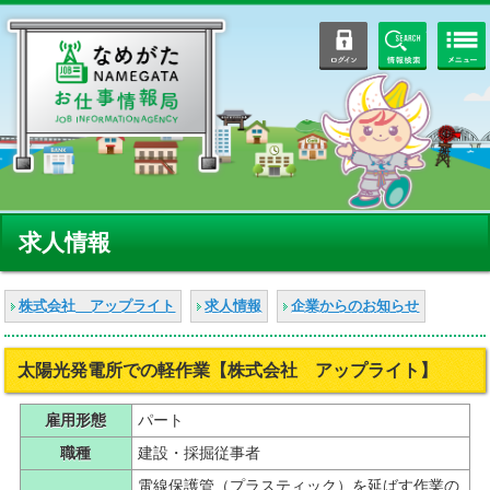
ログイン
情報検索
求人情報
株式会社 アップライト
求人情報
企業からのお知らせ
太陽光発電所での軽作業【株式会社 アップライト】
雇用形態
パート
職種
建設・採掘従事者
電線保護管（プラスティック）を延ばす作業の