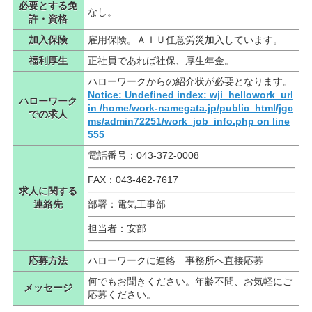
必要とする免
なし。
許・資格
加入保険
雇用保険。ＡＩＵ任意労災加入しています。
福利厚生
正社員であれば社保、厚生年金。
ハローワークからの紹介状が必要となります。
Notice: Undefined index: wji_hellowork_url
ハローワーク
in /home/work-namegata.jp/public_html/jgc
での求人
ms/admin72251/work_job_info.php on line
555
電話番号：043-372-0008
FAX：043-462-7617
求人に関する
連絡先
部署：電気工事部
担当者：安部
応募方法
ハローワークに連絡 事務所へ直接応募
何でもお聞きください。年齢不問、お気軽にご
メッセージ
応募ください。