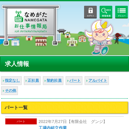
ログイン
情報検索
求人情報
指定なし
正社員
契約社員
パート
アルバイト
その他
パート一覧
2022年7月27日【有限会社 グンジ】
パート
工場内組立作業