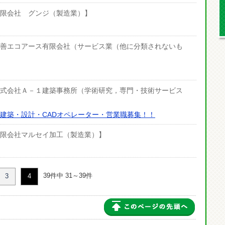
【有限会社 グンジ（製造業）】
日【丸善エコアース有限会社（サービス業（他に分類されないも
日【株式会社Ａ－１建築事務所（学術研究，専門・技術サービス
建築・設計・CADオペレーター・営業職募集！！
【有限会社マルセイ加工（製造業）】
39件中 31～39件
3
4
このペー