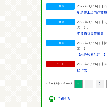
2022年9月16日
正社員
配送兼工場内作業員
2022年9月15
正社員
の））】
廃棄物収集作業員
2022年9月15
正社員
業）】
【未経験者歓迎！】
2023年1月26日
パート
軽作業
4ページ中 4ページ
<
1
2
印刷する