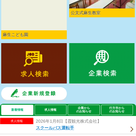
公文式麻生教室
麻生こども園
企業から
行方市から
新着情報
求人情報
のお知らせ
のお知らせ
2026年1月8日【霞観光株式会社】
求人情報
スクールバス運転手